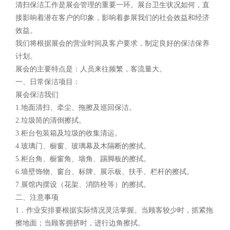
清扫保洁工作是展会管理的重要一环。展台卫生状况如何，直
接影响着潜在客户的印象，影响着参展我们的社会效益和经济
效益。
我们将根据展会的营业时间及客户要求，制定良好的保洁保养
计划。
展会的主要特点是：人员来往频繁，客流量大。
一、日常保洁项目：
展会保洁我们
1.地面清扫、牵尘、拖擦及巡回保洁。
2.垃圾筒的清倒擦拭。
3.柜台包装箱及垃圾的收集清运。
4.玻璃门、橱窗、玻璃幕及木隔断的擦拭。
5.柜台角、橱窗角、墙角、踢脚板的擦拭。
6.墙壁饰物、窗台、标牌、展示板、扶手、栏杆的擦拭。
7.展馆内摆设（花架、消防栓等）的擦拭。
二、注意事项
1．作业安排要根据实际情况灵活掌握。当顾客较少时，抓紧拖
擦地面；当顾客拥挤时，进行边角擦拭。