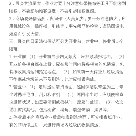
2．展会客流量大，作业时要十分注意扫帚拖布等工具不能碰到
顾客，不要影响顾客游逛，不要引起顾客反感。
3．商场易燃物品多，夜间作业人员又少，要十分注意防火，所
用机械设备、插座板、引线等，事先须严格检查，谨防因漏电
短路而引发火情。
三、展会的日常清扫保洁可分为开业前、营业中、停业后 3 个
段落。
1. 开业前 （1） 开业前展会内无顾客，应抓紧清扫地面。 （2）
开业前各柜台都在上货，应在短时间内将各柜台的包装箱、包
装纸收集清运到指定地点。 （3） 如果前一天停业后垃圾清运
不彻底或垃圾筒来不及刷洗，此时应抓紧完成。
2. 营业中 （1） 定时巡回清扫地面。巡回保洁以牵尘为主，牵
尘时携带毛巾、刮刀和溶剂。 （2） 巡回牵尘时，应顺便检查
垃圾筒状况，如需要清倒或擦拭时，应及时处理。 （3） 依次
逐项擦拭其他。包括橱窗、墙角、墙壁饰物、摆设等。
3. 停业后 有的商场停业后需彻底刷洗地面，可安排夜班作业。
有的商场停业后，只进行商场内垃圾的收集清运。